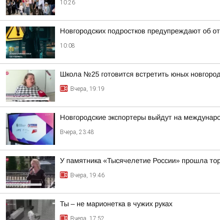
10:26
Новгородских подростков предупреждают об от
10:08
Школа №25 готовится встретить юных новгород
Вчера, 19:19
Новгородские экспортеры выйдут на междунар
Вчера, 23:48
У памятника «Тысячелетие России» прошла тор
Вчера, 19:46
Ты – не марионетка в чужих руках
Вчера, 17:52