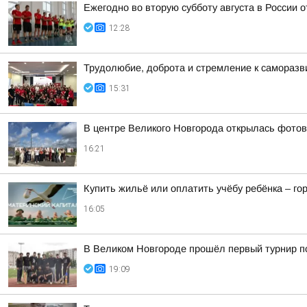
Ежегодно во вторую субботу августа в России 
12:28
Трудолюбие, доброта и стремление к самораз
15:31
В центре Великого Новгорода открылась фото
16:21
Купить жильё или оплатить учёбу ребёнка – г
16:05
В Великом Новгороде прошёл первый турнир по
19:09