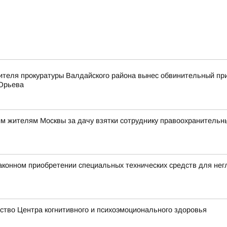
ителя прокуратуры Валдайского района вынес обвинительный пр
 Юрьева
им жителям Москвы за дачу взятки сотруднику правоохранительн
аконном приобретении специальных технических средств для не
тво Центра когнитивного и психоэмоционального здоровья