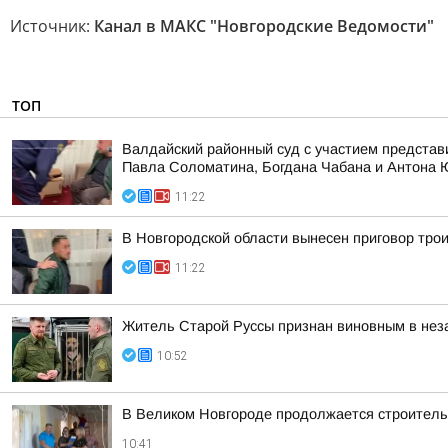
Источник:
Канал в МАКС "Новгородские Ведомости"
ТОП
Валдайский районный суд с участием представ
Павла Соломатина, Богдана Чабана и Антона
11:22
В Новгородской области вынесен приговор тро
11:22
Житель Старой Руссы признан виновным в нез
10:52
В Великом Новгороде продолжается строительс
10:41