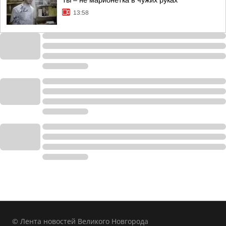
Ты – не марионетка в чужих руках
13:58
© Лента новостей Великого Новгорода