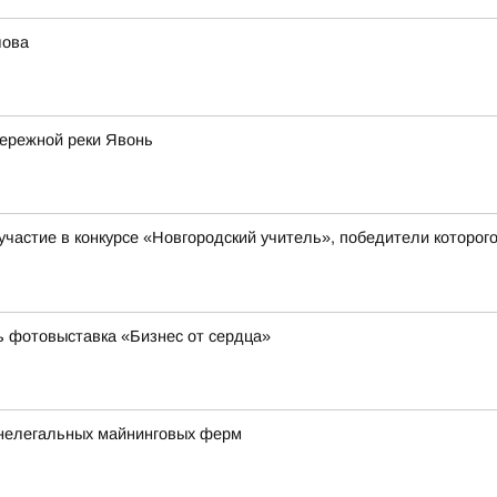
лова
бережной реки Явонь
а участие в конкурсе «Новгородский учитель», победители кото
ь фотовыставка «Бизнес от сердца»
 нелегальных майнинговых ферм