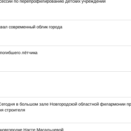
тсессии по перепрофилированию детских учреждений
авал современный облик города
 погибшего лётчика
Сегодня в большом зале Новгородской областной филармонии пр
ня строителя
 новгородке Насте Масальцевой