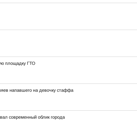
ную площадку ГТО
озяев напавшего на девочку стаффа
авал современный облик города