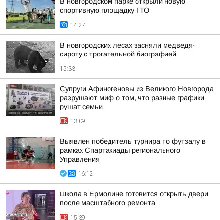
В новгородском парке открыли новую
спортивную площадку ГТО
14:27
В новгородских лесах засняли медведя-
сироту с трогательной биографией
15:33
Супруги Афиногеновы из Великого Новгорода
разрушают миф о том, что разные графики
рушат семьи
13:09
Выявлен победитель турнира по футзалу в
рамках Спартакиады регионального
Управления
16:12
Школа в Ермолине готовится открыть двери
после масштабного ремонта
15:39