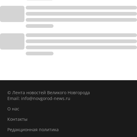
© Лента новостей Великого Новгорода
Email:
info@novgorod-news.ru
О нас
Контакты
Редакционная политика