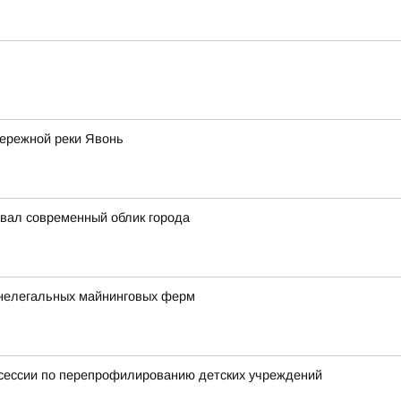
бережной реки Явонь
авал современный облик города
 нелегальных майнинговых ферм
тсессии по перепрофилированию детских учреждений