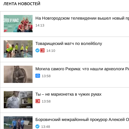
ЛЕНТА НОВОСТЕЙ
На Новгородском телевидении вышел новый пр
14:13
Товарищеский матч по волейболу
14:10
Могила самого Рюрика: что нашли археологи Р
13:58
Ты – не марионетка в чужих руках
13:58
Боровичский межрайонный прокурор Алексей О
13:48