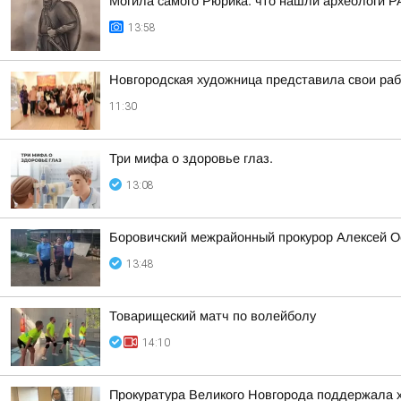
Могила самого Рюрика: что нашли археологи Р
13:58
Новгородская художница представила свои ра
11:30
Три мифа о здоровье глаз.
13:08
Боровичский межрайонный прокурор Алексей О
13:48
Товарищеский матч по волейболу
14:10
Прокуратура Великого Новгорода поддержала х