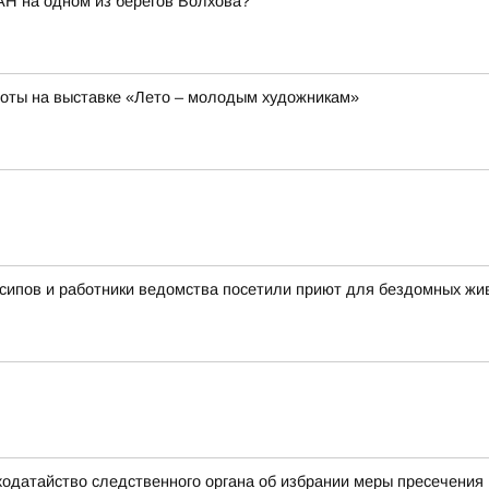
АН на одном из берегов Волхова?
боты на выставке «Лето – молодым художникам»
сипов и работники ведомства посетили приют для бездомных ж
одатайство следственного органа об избрании меры пресечения 