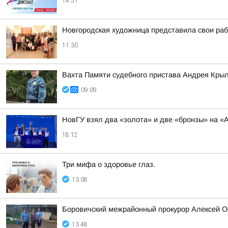
14:51
Новгородская художница представила свои ра
11:30
Вахта Памяти судебного пристава Андрея Кры
09:09
НовГУ взял два «золота» и две «бронзы» на «А
18:12
Три мифа о здоровье глаз.
13:08
Боровичский межрайонный прокурор Алексей О
13:48