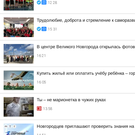
12:28
Трудолюбие, доброта и стремление к самораз
15:31
В центре Великого Новгорода открылась фото
16:21
Купить жильё или оплатить учёбу ребёнка – г
16:05
Ты – не марионетка в чужих руках
13:58
Новгородцев приглашают проверить знания на