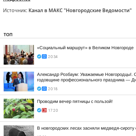
Источник:
Канал в МАКС "Новгородские Ведомости"
ТОП
«Социальный маршрут» в Великом Новгороде
20:34
Александр Розбаум: Уважаемые Новгородцы!. 
годовщине профессионального праздника — Дн
20:18
Проводим вечер пятницы с пользой!
17:20
В новгородских лесах засняли медведя-сироту