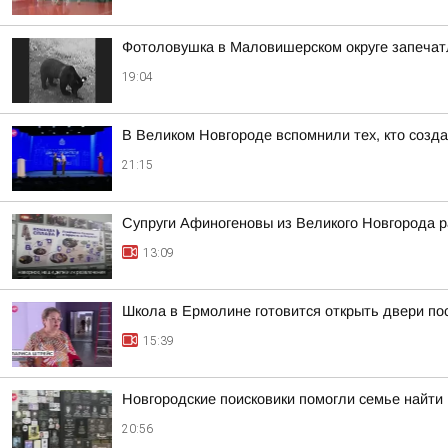
Фотоловушка в Маловишерском округе запечатл
19:04
В Великом Новгороде вспомнили тех, кто созд
21:15
Супруги Афиногеновы из Великого Новгорода р
13:09
Школа в Ермолине готовится открыть двери по
15:39
Новгородские поисковики помогли семье найти
20:56