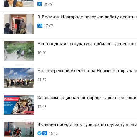
18:49
В Великом Новгороде пресекли работу девяти
17:07
Новгородская прокуратура добилась денег с х
18:01
На набережной Александра Невского открылас
21:57
За знаком национальныепроекты.рф стоят реа
17:48
Выявлен победитель турнира по футзалу в ра
16:12