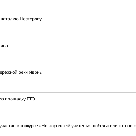
Анатолию Нестерову
лова
бережной реки Явонь
ную площадку ГТО
а участие в конкурсе «Новгородский учитель», победители кото