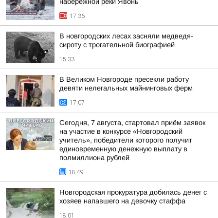
набережной реки Явонь
17:36
В новгородских лесах засняли медведя-
сироту с трогательной биографией
15:33
В Великом Новгороде пресекли работу
девяти нелегальных майнинговых ферм
17:07
Сегодня, 7 августа, стартовал приём заявок
на участие в конкурсе «Новгородский
учитель», победители которого получит
единовременную денежную выплату в
полмиллиона рублей
18:49
Новгородская прокуратура добилась денег с
хозяев напавшего на девочку стаффа
18:01