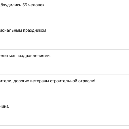
аблудились 55 человек
сиональным праздником
делиться поздравлениями:
тели, дорогие ветераны строительной отрасли!
жчина