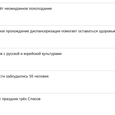
дёт неожиданное похолодание
ное прохождение диспансеризации помогает оставаться здоровы
 с русской и корейской культурами
сти заблудились 55 человек
 праздник трёх Спасов