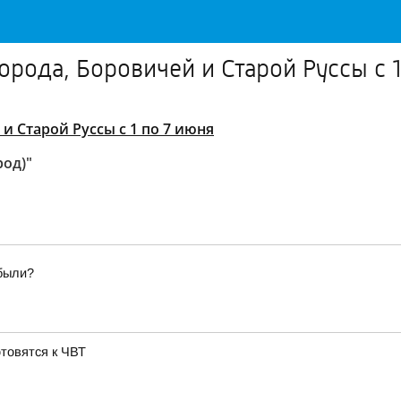
рода, Боровичей и Старой Руссы с 1
и Старой Руссы с 1 по 7 июня
род)"
абыли?
отовятся к ЧВТ