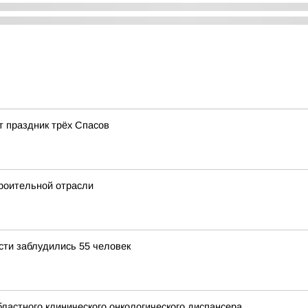
т праздник трёх Спасов
роительной отрасли
сти заблудились 55 человек
ластного клинического онкологического диспансера