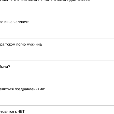
по вине человека
ара током погиб мужчина
абыли?
делиться поздравлениями:
отовятся к ЧВТ