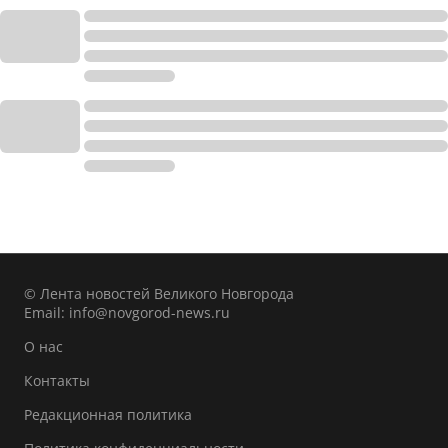
© Лента новостей Великого Новгорода
Email:
info@novgorod-news.ru
О нас
Контакты
Редакционная политика