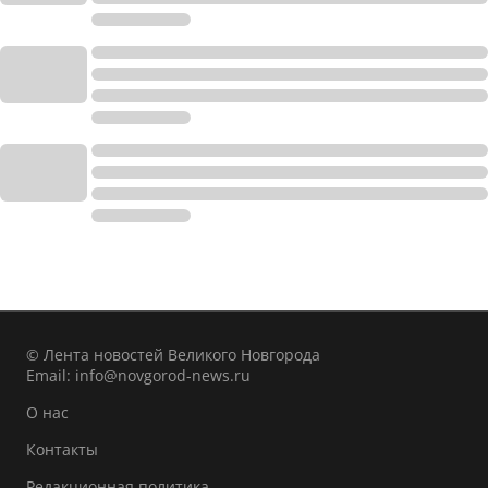
© Лента новостей Великого Новгорода
Email:
info@novgorod-news.ru
О нас
Контакты
Редакционная политика