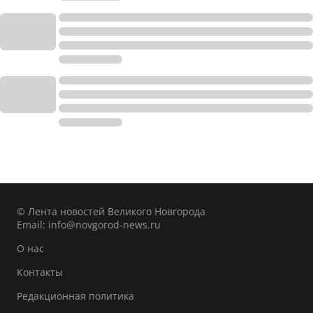
© Лента новостей Великого Новгорода
Email:
info@novgorod-news.ru
О нас
Контакты
Редакционная политика