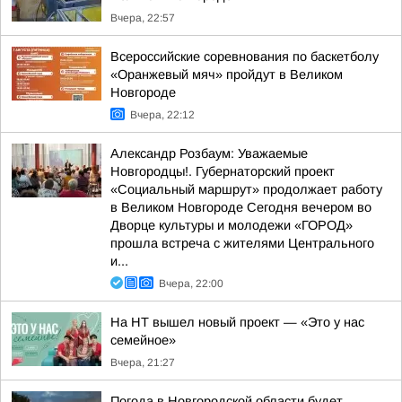
Вчера, 22:57
Всероссийские соревнования по баскетболу
«Оранжевый мяч» пройдут в Великом
Новгороде
Вчера, 22:12
Александр Розбаум: Уважаемые
Новгородцы!. Губернаторский проект
«Социальный маршрут» продолжает работу
в Великом Новгороде Сегодня вечером во
Дворце культуры и молодежи «ГОРОД»
прошла встреча с жителями Центрального
и...
Вчера, 22:00
На НТ вышел новый проект — «Это у нас
семейное»
Вчера, 21:27
Погода в Новгородской области будет