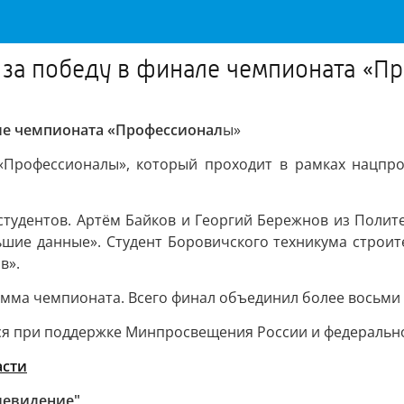
 за победу в финале чемпионата «
але чемпионата «Профессионал
ы»
«Профессионалы», который проходит в рамках нацпро
студентов. Артём Байков и Георгий Бережнов из Полит
шие данные». Студент Боровичского техникума строи
в».
мма чемпионата. Всего финал объединил более восьми т
я при поддержке Минпросвещения России и федерально
асти
левидение"