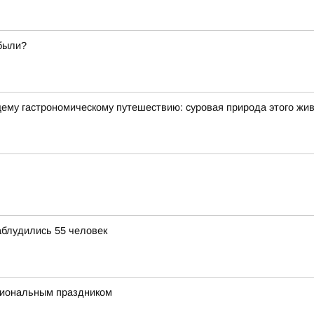
абыли?
щему гастрономическому путешествию: суровая природа этого жи
аблудились 55 человек
сиональным праздником