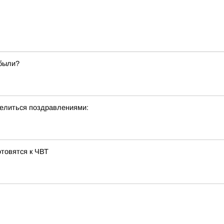
абыли?
делиться поздравлениями:
отовятся к ЧВТ