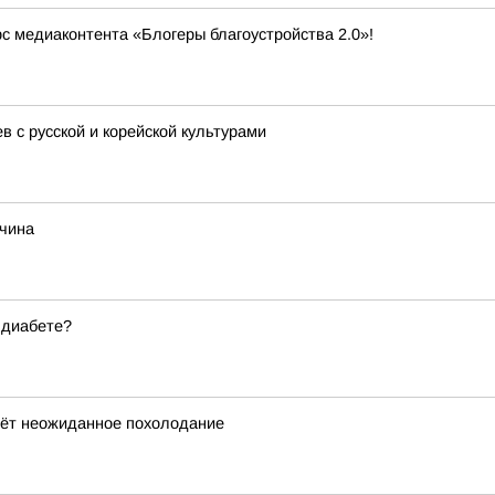
рс медиаконтента «Блогеры благоустройства 2.0»!
 с русской и корейской культурами
жчина
 диабете?
дёт неожиданное похолодание