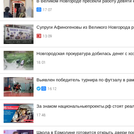
В Великом Новгороде пресекли работу девяти
17:07
Супруги Афиногеновы из Великого Новгорода р
13:09
Новгородская прокуратура добилась денег с х
18:01
Выявлен победитель турнира по футзалу в ра
16:12
За знаком национальныепроекты.рф стоят реа
17:48
Школа в Ермолине готовится открыть двери по