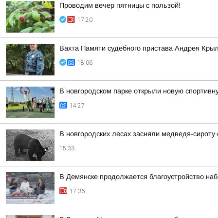
Проводим вечер пятницы с пользой!
17:20
Вахта Памяти судебного пристава Андрея Кры
18:06
В новгородском парке открыли новую спортив
14:27
В новгородских лесах засняли медведя-сироту
15:33
В Демянске продолжается благоустройство на
17:36