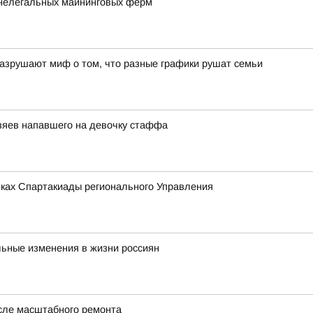
 нелегальных майнинговых ферм
азрушают миф о том, что разные графики рушат семьи
озяев напавшего на девочку стаффа
мках Спартакиады регионального Управления
льные изменения в жизни россиян
сле масштабного ремонта