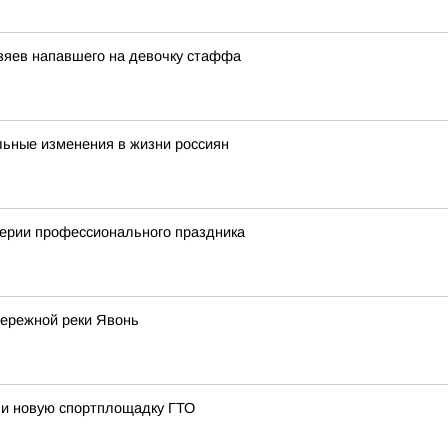
озяев напавшего на девочку стаффа
льные изменения в жизни россиян
верии профессионального праздника
бережной реки Явонь
ли новую спортплощадку ГТО