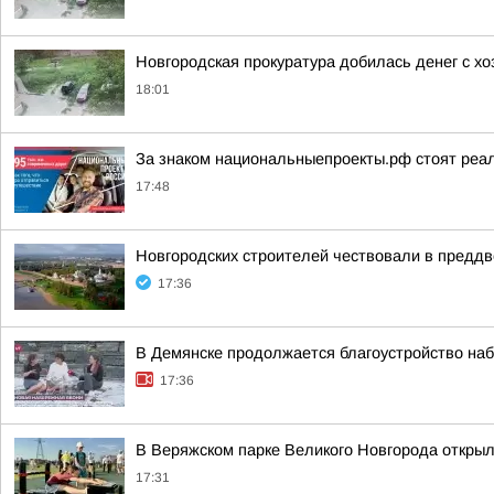
Новгородская прокуратура добилась денег с х
18:01
За знаком национальныепроекты.рф стоят реа
17:48
Новгородских строителей чествовали в предд
17:36
В Демянске продолжается благоустройство на
17:36
В Веряжском парке Великого Новгорода откры
17:31