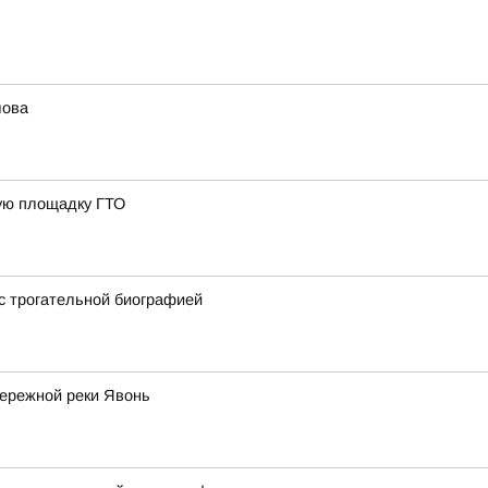
лова
ную площадку ГТО
 с трогательной биографией
бережной реки Явонь