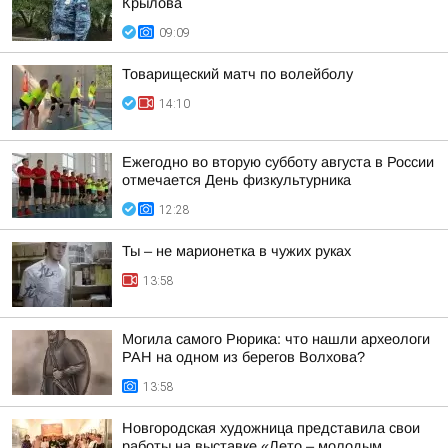
Крылова
09:09
Товарищеский матч по волейболу
14:10
Ежегодно во вторую субботу августа в России
отмечается День физкультурника
12:28
Ты – не марионетка в чужих руках
13:58
Могила самого Рюрика: что нашли археологи
РАН на одном из берегов Волхова?
13:58
Новгородская художница представила свои
работы на выставке «Лето – молодым