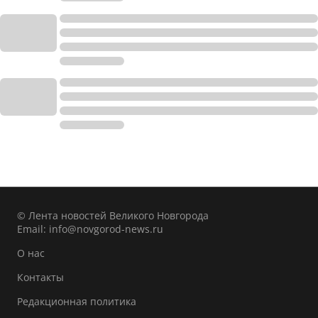
© Лента новостей Великого Новгорода
Email:
info@novgorod-news.ru
О нас
Контакты
Редакционная политика