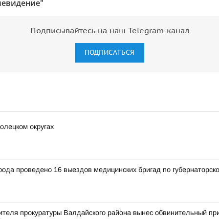
левидение"
Подписывайтесь на наш Telegram-канал
ПОДПИСАТЬСЯ
олецком округах
рода проведено 16 выездов медицинских бригад по губернаторск
ителя прокуратуры Валдайского района вынес обвинительный пр