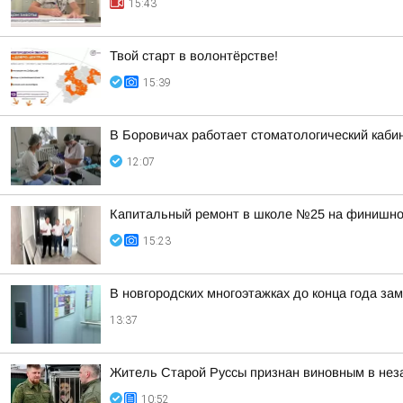
15:43
Твой старт в волонтёрстве!
15:39
В Боровичах работает стоматологический кабин
12:07
Капитальный ремонт в школе №25 на финишно
15:23
В новгородских многоэтажках до конца года за
13:37
Житель Старой Руссы признан виновным в нез
10:52