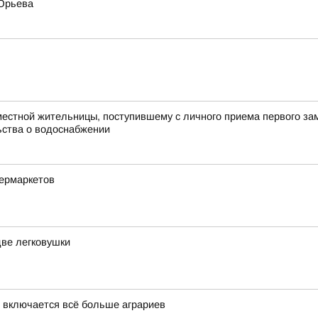
 Юрьева
естной жительницы, поступившему с личного приема первого зам
ьства о водоснабжении
пермаркетов
две легковушки
 включается всё больше аграриев