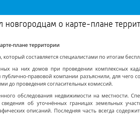
л новгородцам о карте-плане терри
карте-плане территории
, который составляется специалистами по итогам беспл
нных на них домов при проведении комплексных када
ы публично-правовой компании разъяснили, для чего с
ими до проведения согласительных комиссий.
енного обследования недвижимости на местности. Сп
 сведения об уточнённых границах земельных участк
графических описаний. Последняя часть всегда содержи