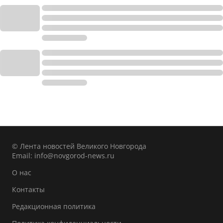
© Лента новостей Великого Новгорода
Email:
info@novgorod-news.ru
О нас
Контакты
Редакционная политика