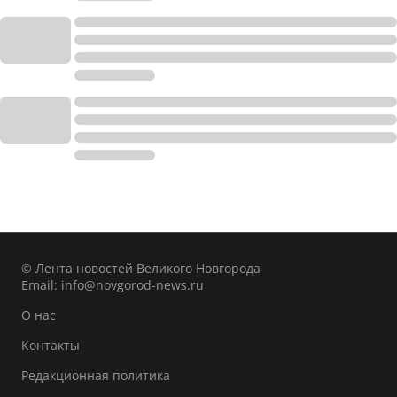
© Лента новостей Великого Новгорода
Email:
info@novgorod-news.ru
О нас
Контакты
Редакционная политика