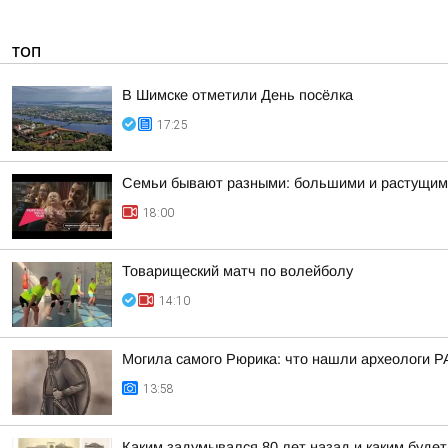
ТОП
В Шимске отметили День посёлка
17:25
Семьи бывают разными: большими и растущими
18:00
Товарищеский матч по волейболу
14:10
Могила самого Рюрика: что нашли археологи Р
13:58
Каким задумывался 80 лет назад и каким буде