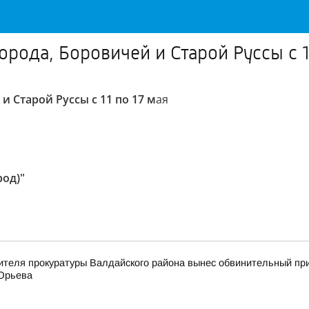
рода, Боровичей и Старой Руссы с 11
 Старой Руссы с 11 по 17 м
ая
род)"
ителя прокуратуры Валдайского района вынес обвинительный пр
 Юрьева