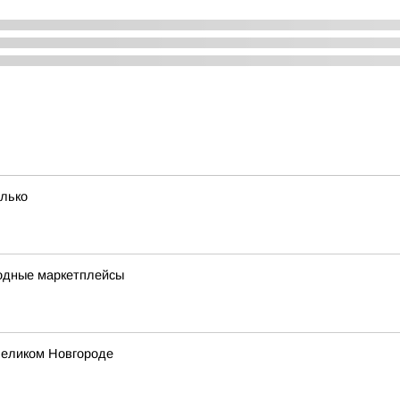
олько
одные маркетплейсы
Великом Новгороде