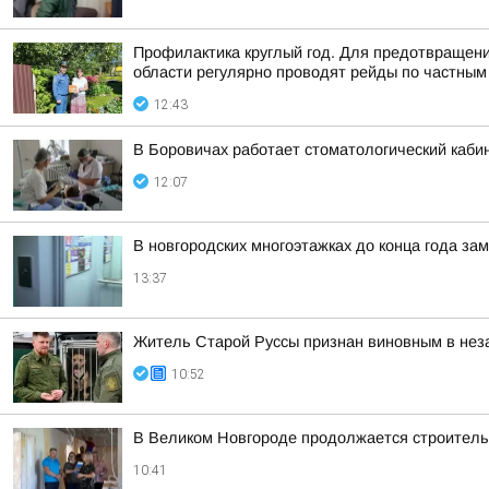
Профилактика круглый год. Для предотвращени
области регулярно проводят рейды по частным 
12:43
В Боровичах работает стоматологический кабин
12:07
В новгородских многоэтажках до конца года за
13:37
Житель Старой Руссы признан виновным в нез
10:52
В Великом Новгороде продолжается строительс
10:41