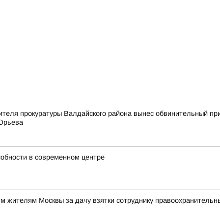
ителя прокуратуры Валдайского района вынес обвинительный пр
 Юрьева
собности в современном центре
им жителям Москвы за дачу взятки сотруднику правоохранительн