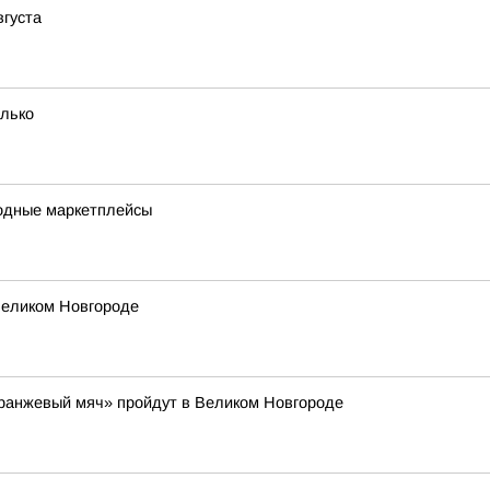
вгуста
олько
одные маркетплейсы
Великом Новгороде
Оранжевый мяч» пройдут в Великом Новгороде