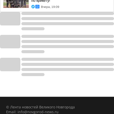
по крикету!
Вчера, 19:09
© Лента новостей Великого Новгорода
Email:
info@novgorod-news.ru