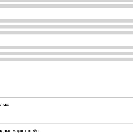
олько
одные маркетплейсы