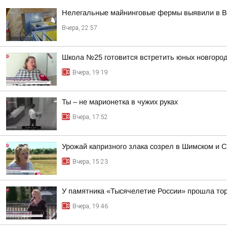
Нелегальные майнинговые фермы выявили в В
Вчера, 22:57
Школа №25 готовится встретить юных новгород
Вчера, 19:19
Ты – не марионетка в чужих руках
Вчера, 17:52
Урожай капризного злака созрел в Шимском и С
Вчера, 15:23
У памятника «Тысячелетие России» прошла тор
Вчера, 19:46