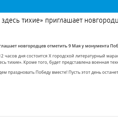
 здесь тихие» приглашает новгородц
иглашает новгородцев отметить 9 Мая у монумента По
2 часов дня состоится X городской литературный мараф
сь тихие». Кроме того, будет представлена военная тех
дем праздновать Победу вместе! Пусть этот день останет