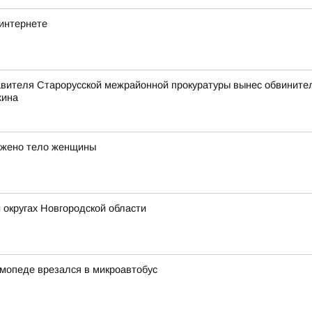
 интернете
авителя Старорусской межрайонной прокуратуры вынес обвинител
хина
ужено тело женщины
 округах Новгородской области
 мопеде врезался в микроавтобус