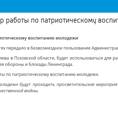
тр работы по патриотическому восп
триотическому воспитанию молодежи
тях передало в безвозмездное пользование Администра
ева в Псковской области, будет использоваться для ра
ея обороны и блокады Ленинграда.
оты по патриотическому воспитанию молодежи.
лодежи будут проходить просветительские мероприят
чественной войны.