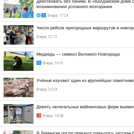
Действовать без паники. В «Валдайском доме 
возникновении условного возгорания
Вчера, 17:24
Число рейсов пригородных маршрутов в новгор
Вчера, 22:12
Медведь — символ Великого Новгорода
Вчера, 16:31
Учёные изучают один из крупнейших памятнико
Вчера, 23:54
Девять нелегальных майнинговых ферм выяви
Вчера, 16:08
В Демянске после ремонта открылась детская 