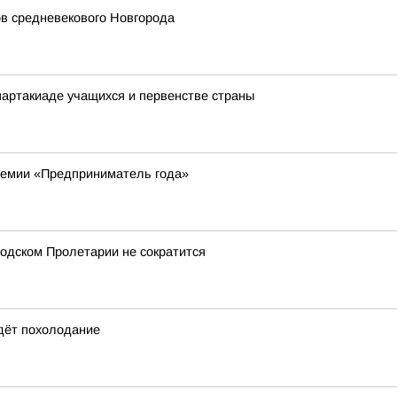
ов средневекового Новгорода
артакиаде учащихся и первенстве страны
ремии «Предприниматель года»
одском Пролетарии не сократится
идёт похолодание