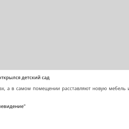
открылся детский сад
ах, а в самом помещении расставляют новую мебель 
левидение"