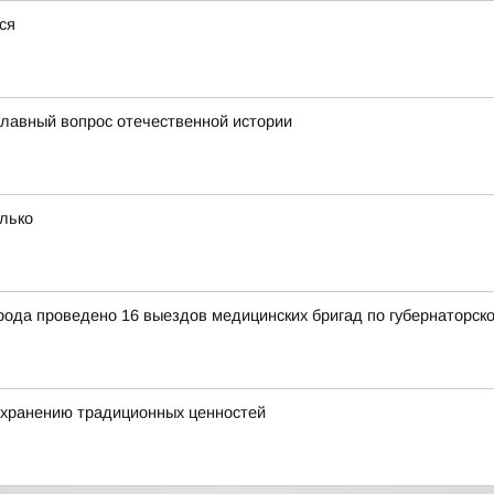
ся
главный вопрос отечественной истории
олько
рода проведено 16 выездов медицинских бригад по губернаторск
охранению традиционных ценностей