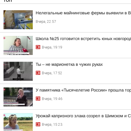
ТОП
Нелегальные майнинговые фермы выявили в В
Вчера, 22:57
Школа №25 готовится встретить юных новгород
Вчера, 19:19
Ты – не марионетка в чужих руках
Вчера, 17:52
У памятника «Тысячелетие России» прошла тор
Вчера, 19:46
Урожай капризного злака созрел в Шимском и С
Вчера, 15:23