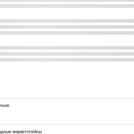
олько
одные маркетплейсы