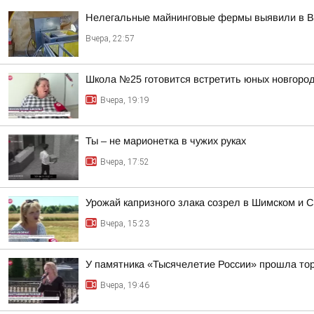
Нелегальные майнинговые фермы выявили в В
Вчера, 22:57
Школа №25 готовится встретить юных новгород
Вчера, 19:19
Ты – не марионетка в чужих руках
Вчера, 17:52
Урожай капризного злака созрел в Шимском и С
Вчера, 15:23
У памятника «Тысячелетие России» прошла тор
Вчера, 19:46