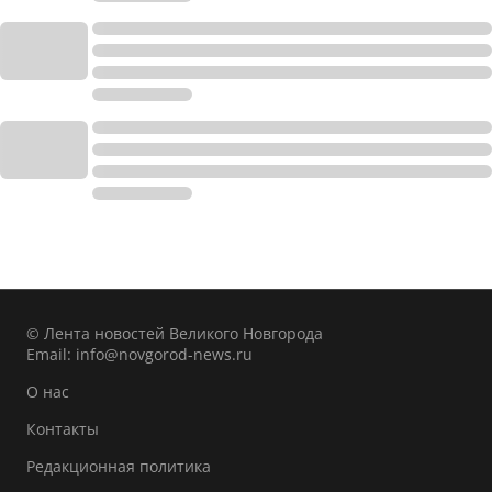
© Лента новостей Великого Новгорода
Email:
info@novgorod-news.ru
О нас
Контакты
Редакционная политика