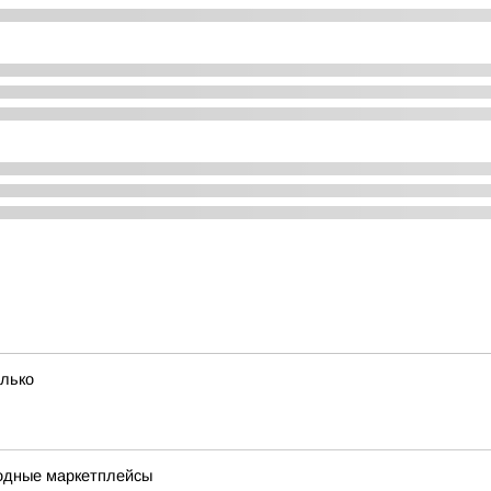
олько
одные маркетплейсы