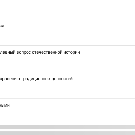
ся
главный вопрос отечественной истории
охранению традиционных ценностей
ьными