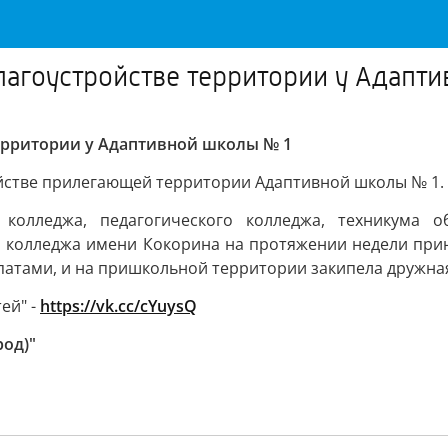
лагоустройстве территории у Адапт
ерритории у Адаптивной школы № 1
йстве прилегающей территории Адаптивной школы № 1.
колледжа, педагогического колледжа, техникума о
 колледжа имени Кокорина на протяжении недели прини
патами, и на пришкольной территории закипела дружна
ей" -
https://vk.cc/cYuysQ
род)"