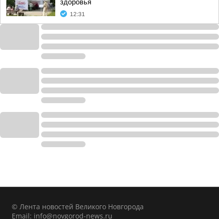
здоровья
12:31
© Лента новостей Великого Новгорода
Email:
info@novgorod-news.ru