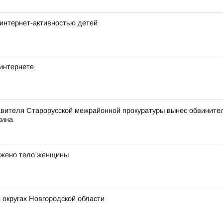
интернет-активностью детей
 интернете
авителя Старорусской межрайонной прокуратуры вынес обвинител
хина
ужено тело женщины
 округах Новгородской области