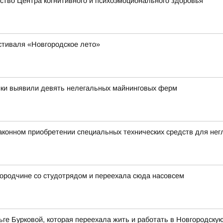
тво Центра когнитивного и психоэмоционального здоровья
стиваля «Новгородское лето»
ики выявили девять нелегальных майнинговых ферм
аконном приобретении специальных технических средств для не
ородчине со студотрядом и переехала сюда насовсем
ге Бурковой, которая переехала жить и работать в Новгородску