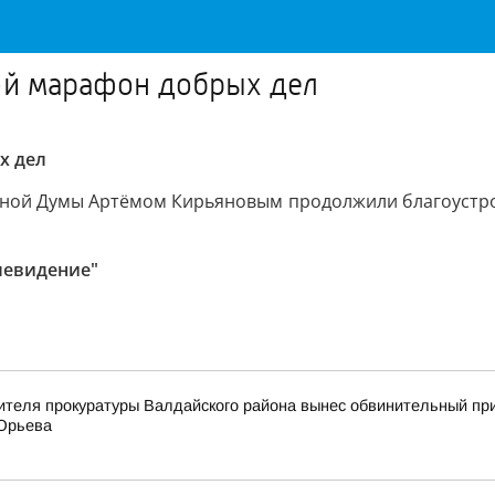
2-й марафон добрых дел
х дел
енной Думы Артёмом Кирьяновым продолжили благоустро
левидение"
ителя прокуратуры Валдайского района вынес обвинительный пр
 Юрьева