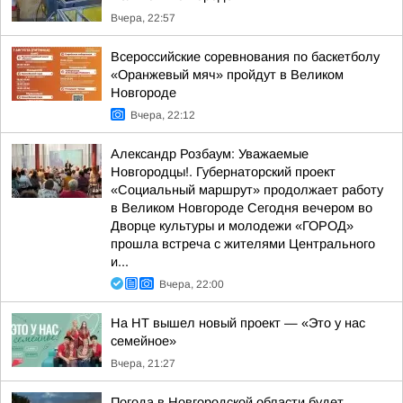
Вчера, 22:57
Всероссийские соревнования по баскетболу
«Оранжевый мяч» пройдут в Великом
Новгороде
Вчера, 22:12
Александр Розбаум: Уважаемые
Новгородцы!. Губернаторский проект
«Социальный маршрут» продолжает работу
в Великом Новгороде Сегодня вечером во
Дворце культуры и молодежи «ГОРОД»
прошла встреча с жителями Центрального
и...
Вчера, 22:00
На НТ вышел новый проект — «Это у нас
семейное»
Вчера, 21:27
Погода в Новгородской области будет