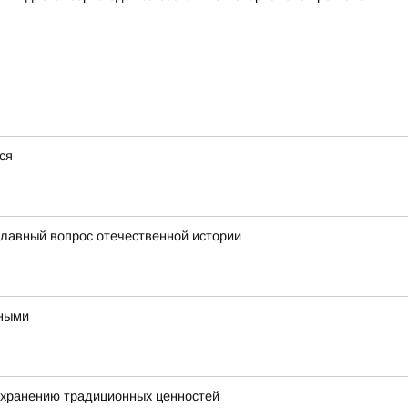
ся
главный вопрос отечественной истории
ьными
охранению традиционных ценностей