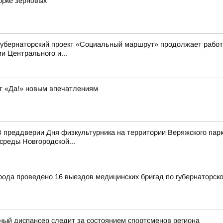
орке зерновых
Губернаторский проект «Социальный маршрут» продолжает работ
 Центрального и...
т «Да!» новым впечатлениям
 преддверии Дня физкультурника на территории Веряжского парк
среды Новгородской...
рода проведено 16 выездов медицинских бригад по губернаторск
ный диспансер следит за состоянием спортсменов региона