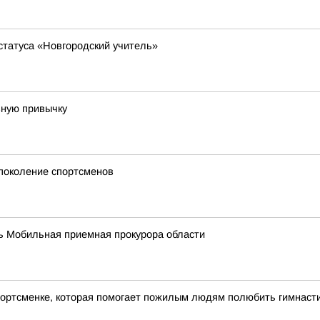
статуса «Новгородский учитель»
зную привычку
 поколение спортсменов
ать Мобильная приемная прокурора области
портсменке, которая помогает пожилым людям полюбить гимнаст