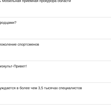
ать Мобильная приемная прокурора области
ородцами?
 поколение спортсменов
изкульт-Привет!
уждается в более чем 3,5 тысячах специалистов