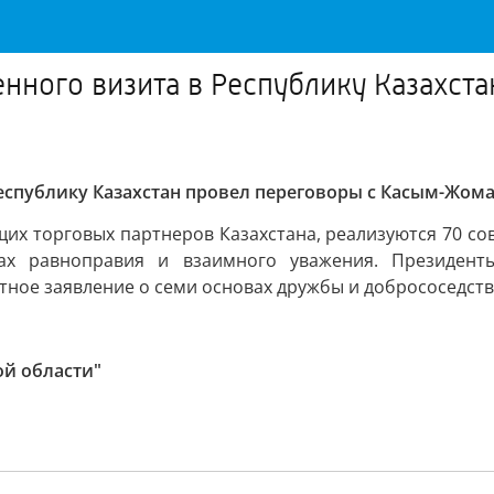
енного визита в Республику Казахст
Республику Казахстан провел переговоры с Касым-Жо
щих торговых партнеров Казахстана, реализуются 70 с
ах равноправия и взаимного уважения. Президент
ное заявление о семи основах дружбы и добрососедства
ой области"