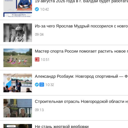
19 августа 2026 года в г. Валдай будет работ
10:42
Из-за чего Ярослав Мудрый поссорился с новг
09:04
Мастер спорта России помогает растить новое
10:51
Александр Розбаум: Новгород спортивный — Ф
10:32
Строительная отрасль Новгородской области н
09:13
Не стань жертвой вербовки