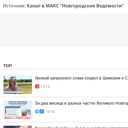
Источник:
Канал в МАКС "Новгородские Ведомости"
ТОП
Урожай капризного злака созрел в Шимском и С
15:23
За два месяца в разных частях Великого Новго
16:10