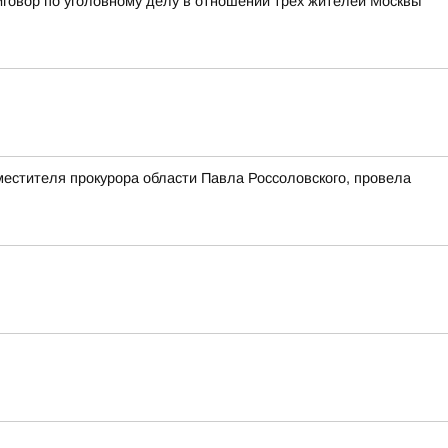
иговор по уголовному делу в отношении трёх жителей Москвы
естителя прокурора области Павла Россоловского, провела