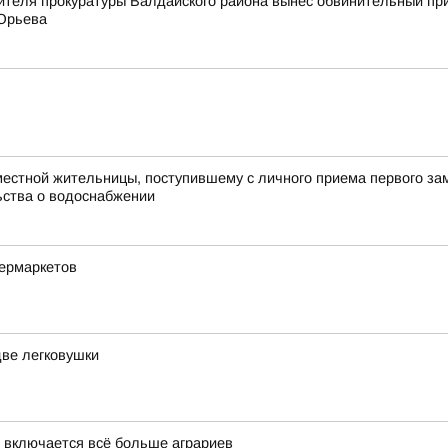
ителя прокуратуры Валдайского района вынес обвинительный пр
 Юрьева
естной жительницы, поступившему с личного приема первого зам
ьства о водоснабжении
пермаркетов
две легковушки
 включается всё больше аграриев