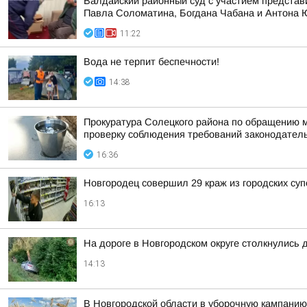
Валдайский районный суд с участием представ
Павла Соломатина, Богдана Чабана и Антона
11:22
Вода не терпит беспечности!
14:38
Прокуратура Солецкого района по обращению м
проверку соблюдения требований законодател
16:36
Новгородец совершил 29 краж из городских су
16:13
На дороге в Новгородском округе столкнулись 
14:13
В Новгородской области в уборочную кампанию