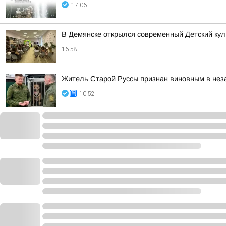
17:06
В Демянске открылся современный Детский кул
16:58
Житель Старой Руссы признан виновным в нез
10:52