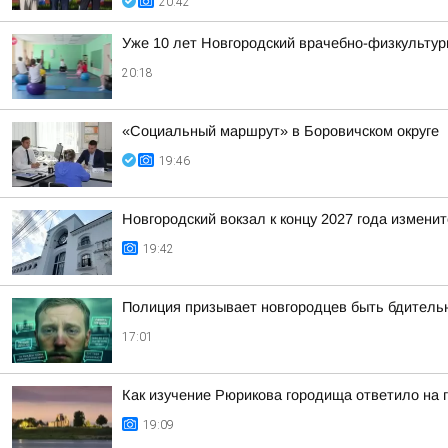
20:42
Уже 10 лет Новгородский врачебно-физкультур
20:18
«Социальный маршрут» в Боровичском округе
19:46
Новгородский вокзал к концу 2027 года изменит
19:42
Полиция призывает новгородцев быть бдител
17:01
Как изучение Рюрикова городища ответило на 
19:09