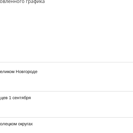
новленного графика
еликом Новгороде
цев 1 сентября
олецком округах