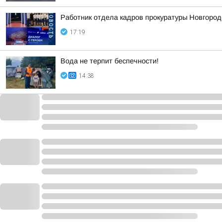
Работник отдела кадров прокуратуры Новгород
17:19
Вода не терпит беспечности!
14:38