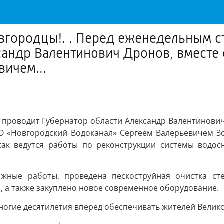
вгородцы!. . Перед еженедельным 
сандр Валентинович Дронов, вместе
ичем...
проводит Губернатор области Александр Валентинович 
О «Новгородский Водоканал» Сергеем Валерьевичем З
ак ведутся работы по реконструкции системы водос
жные работы, проведена пескоструйная очистка сте
н, а также закуплено новое современное оборудование.
ногие десятилетия вперед обеспечивать жителей Велико