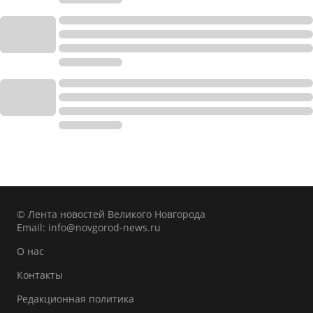
© Лента новостей Великого Новгорода
Email:
info@novgorod-news.ru
О нас
Контакты
Редакционная политика