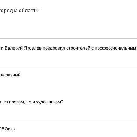
город и область"
ти Валерий Яковлев поздравил строителей с профессиональным
 он разный
ько поэтом, но и художником?
 СВОих»