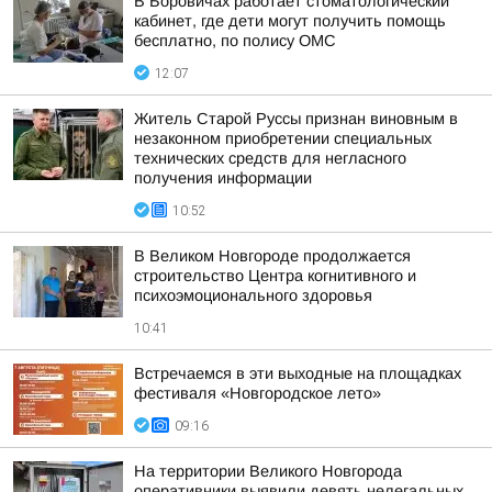
В Боровичах работает стоматологический
кабинет, где дети могут получить помощь
бесплатно, по полису ОМС
12:07
Житель Старой Руссы признан виновным в
незаконном приобретении специальных
технических средств для негласного
получения информации
10:52
В Великом Новгороде продолжается
строительство Центра когнитивного и
психоэмоционального здоровья
10:41
Встречаемся в эти выходные на площадках
фестиваля «Новгородское лето»
09:16
На территории Великого Новгорода
оперативники выявили девять нелегальных