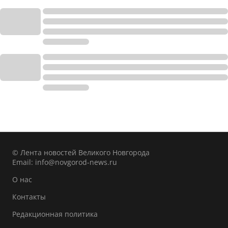
© Лента новостей Великого Новгорода
Email:
info@novgorod-news.ru
О нас
Контакты
Редакционная политика