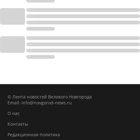
© Лента новостей Великого Новгорода
Email:
info@novgorod-news.ru
О нас
Контакты
Редакционная политика